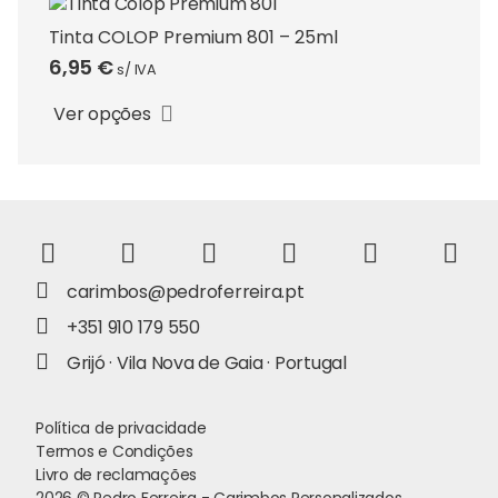
options
may
Tinta COLOP Premium 801 – 25ml
be
6,95
€
s/ IVA
This
chosen
product
on
Ver opções
has
the
multiple
product
variants.
page
The
options
may
be
carimbos@pedroferreira.pt
chosen
+351 910 179 550
on
Grijó · Vila Nova de Gaia · Portugal
the
product
page
Política de privacidade
Termos e Condições
Livro de reclamações