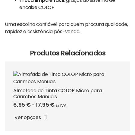
Troca limpa e fácil
, graças ao sistema de
encaixe COLOP
Uma escolha confiável para quem procura qualidade,
rapidez e assistência pós-venda.
Produtos Relacionados
Almofada de Tinta COLOP Micro para
Carimbos Manuais
This
Price
6,95
€
17,95
€
–
s/ IVA
product
range:
has
Ver opções
6,95 €
multiple
through
variants.
17,95 €