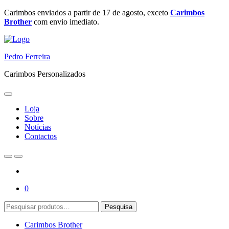
Ir
Carimbos enviados a partir de 17 de agosto, exceto
Carimbos
para
Brother
com envio imediato.
o
conteúdo
Pedro Ferreira
Carimbos Personalizados
Loja
Sobre
Notícias
Contactos
0
Pesquisar
Pesquisa
por:
Carimbos Brother