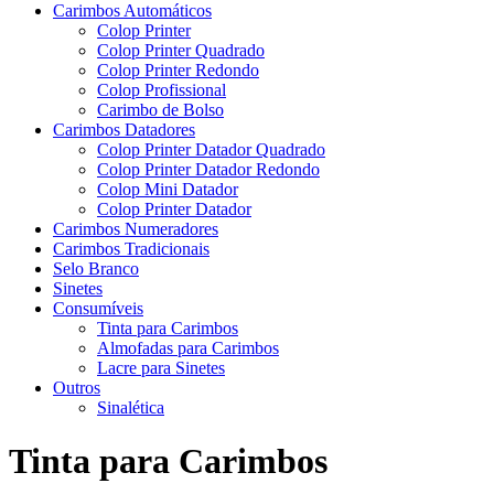
Carimbos Automáticos
Colop Printer
Colop Printer Quadrado
Colop Printer Redondo
Colop Profissional
Carimbo de Bolso
Carimbos Datadores
Colop Printer Datador Quadrado
Colop Printer Datador Redondo
Colop Mini Datador
Colop Printer Datador
Carimbos Numeradores
Carimbos Tradicionais
Selo Branco
Sinetes
Consumíveis
Tinta para Carimbos
Almofadas para Carimbos
Lacre para Sinetes
Outros
Sinalética
Tinta para Carimbos