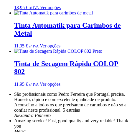
options
product
d
may
This
18,95
€
Ver opções
page
s/ IVA
e
be
product
chosen
has
on
multiple
Tinta Automatik para Carimbos de
the
variants.
Metal
product
The
page
options
may
This
11,95
€
Ver opções
s/ IVA
be
product
chosen
has
on
multiple
Tinta de Secagem Rápida COLOP
the
variants.
802
product
The
page
options
may
This
11,95
€
Ver opções
s/ IVA
be
product
chosen
São profissionais como Pedro Ferreira que Portugal precisa.
has
on
Honesto, rápido e com excelente qualidade de produto.
multiple
the
Aconselho a todos os que precisarem de carimbos e não só a
variants.
product
confiar neste profissional. 5 estrelas
The
page
Alexandra Pinheiro
options
Amazing service! Fast, good quality and very reliable! Thank
may
you
be
Maria
chosen