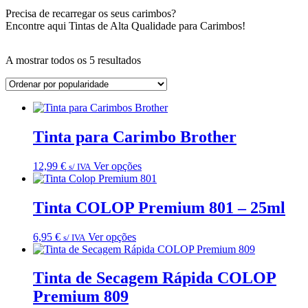
Precisa de recarregar os seus carimbos?
Encontre aqui Tintas de Alta Qualidade para Carimbos!
O
A mostrar todos os 5 resultados
r
d
e
n
a
Tinta para Carimbo Brother
d
o
p
This
12,99
€
Ver opções
s/ IVA
o
product
r
has
p
multiple
Tinta COLOP Premium 801 – 25ml
o
variants.
p
The
u
This
6,95
€
Ver opções
s/ IVA
options
l
product
may
a
has
be
r
multiple
Tinta de Secagem Rápida COLOP
chosen
i
variants.
on
Premium 809
d
The
the
a