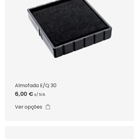
This
product
has
multiple
variants.
The
Almofada E/Q 30
options
6,00
€
s/ IVA
may
be
Ver opções
chosen
on
the
product