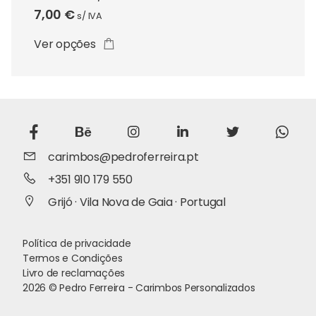
options
7,00
€
s/ IVA
may
be
Ver opções
chosen
on
the
product
page
carimbos@pedroferreira.pt
+351 910 179 550
Grijó · Vila Nova de Gaia · Portugal
Política de privacidade
Termos e Condições
Livro de reclamações
2026 © Pedro Ferreira - Carimbos Personalizados