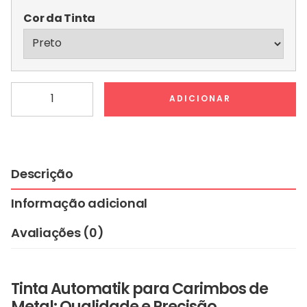
Cor da Tinta
Quantidade
ADICIONAR
de
Tinta
Automatik
para
Carimbos
Descrição
de
Informação adicional
Metal
Avaliações (0)
Tinta Automatik para Carimbos de