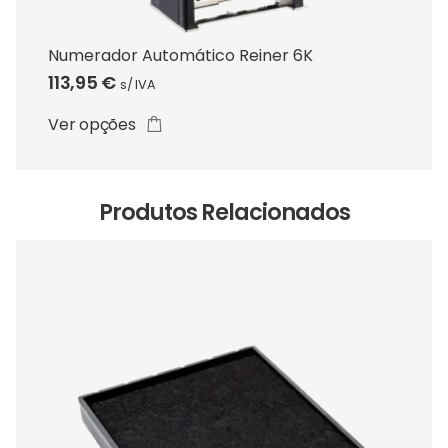
variants.
The
Numerador Automático Reiner 6K
options
113,95
€
s/ IVA
may
be
Ver opções
chosen
on
the
Produtos Relacionados
product
page