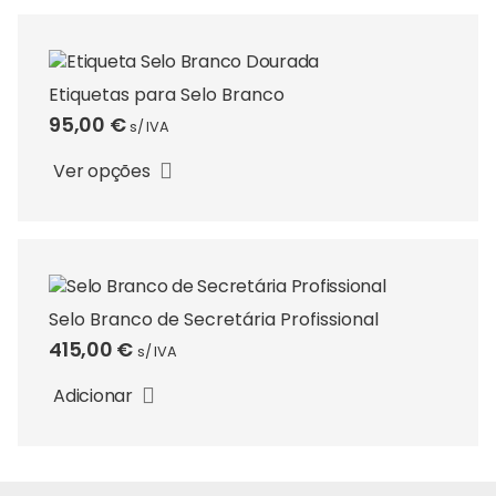
149,95 €
variants.
The
options
may
Etiquetas para Selo Branco
be
95,00
€
s/ IVA
This
chosen
product
on
Ver opções
has
the
multiple
product
variants.
page
The
options
may
Selo Branco de Secretária Profissional
be
415,00
€
s/ IVA
chosen
on
Adicionar
the
product
page