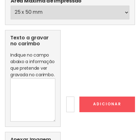
Área Máxima de Impressão
Texto a gravar
no carimbo
Indique no campo
abaixo a informação
que pretende ver
gravada no carimbo.
Quantidade
ADICIONAR
de
Selo
Branco
Retangular
Anexar Imagem