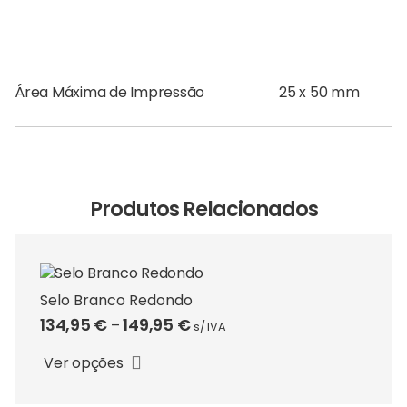
Área Máxima de Impressão
25 x 50 mm
Produtos Relacionados
Selo Branco Redondo
Price
134,95
€
149,95
€
–
s/ IVA
This
range:
product
Ver opções
134,95 €
has
through
multiple