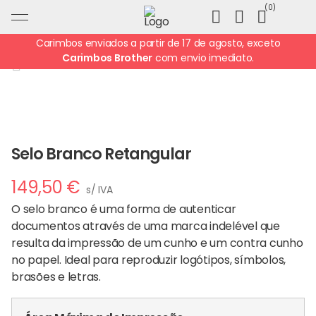
Ir
0
para
o
Carimbos enviados a partir de 17 de agosto, exceto
conteúdo
Carimbos Brother
com envio imediato.
Selo Branco Retangular
149,50
€
s/ IVA
O selo branco é uma forma de autenticar
documentos através de uma marca indelével que
resulta da impressão de um cunho e um contra cunho
no papel. Ideal para reproduzir logótipos, símbolos,
brasões e letras.