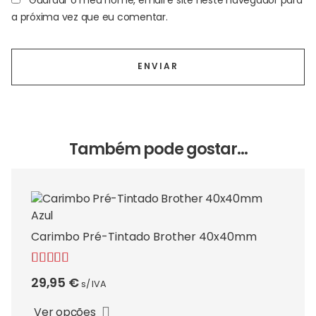
Guardar o meu nome, email e site neste navegador para
a próxima vez que eu comentar.
Também pode gostar…
Carimbo Pré-Tintado Brother 40x40mm
This
Avaliação
product
29,95
€
s/ IVA
5.00
de 5
has
Ver opções
multiple