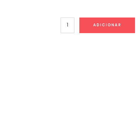
Quantidade
ADICIONAR
de
COLOP
Printer
R45