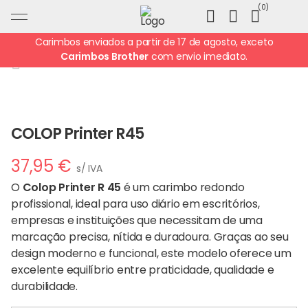
Ir
0
para
o
Carimbos enviados a partir de 17 de agosto, exceto
conteúdo
Carimbos Brother
com envio imediato.
COLOP Printer R45
37,95
€
s/ IVA
O
Colop Printer R 45
é um carimbo redondo
profissional, ideal para uso diário em escritórios,
empresas e instituições que necessitam de uma
marcação precisa, nítida e duradoura. Graças ao seu
design moderno e funcional, este modelo oferece um
excelente equilíbrio entre praticidade, qualidade e
durabilidade.