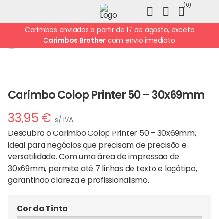
Ir
0
para
o
Carimbos enviados a partir de 17 de agosto, exceto
conteúdo
Carimbos Brother
com envio imediato.
Carimbo Colop Printer 50 – 30x69mm
33,95
€
s/ IVA
Descubra o Carimbo Colop Printer 50 – 30x69mm,
ideal para negócios que precisam de precisão e
versatilidade. Com uma área de impressão de
30x69mm, permite até 7 linhas de texto e logótipo,
garantindo clareza e profissionalismo.
Cor da Tinta