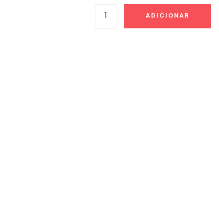
Quantidade
ADICIONAR
de
Carimbo
Colop
Printer
50
-
30x69mm