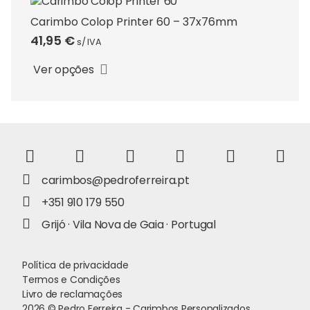
options
may
Carimbo Colop Printer 60 – 37x76mm
be
41,95
€
s/ IVA
This
chosen
product
on
Ver opções
has
the
multiple
product
variants.
page
The
options
may
be
carimbos@pedroferreira.pt
chosen
+351 910 179 550
on
Grijó · Vila Nova de Gaia · Portugal
the
product
page
Política de privacidade
Termos e Condições
Livro de reclamações
2026 © Pedro Ferreira - Carimbos Personalizados