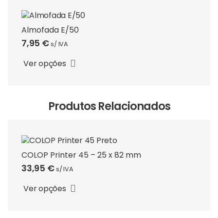
Almofada E/50
7,95
€
s/ IVA
This
product
Ver opções
has
multiple
variants.
The
Produtos Relacionados
options
may
be
chosen
COLOP Printer 45 – 25 x 82 mm
on
33,95
€
s/ IVA
This
the
product
product
Ver opções
has
page
multiple
variants.