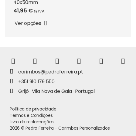
be
40x50mm
This
chosen
41,95
€
s/ IVA
product
on
has
Ver opções
the
multiple
product
variants.
page
The
options
may
be
carimbos@pedroferreira.pt
chosen
on
+351 910 179 550
the
Grijó · Vila Nova de Gaia · Portugal
product
page
Política de privacidade
Termos e Condições
Livro de reclamações
2026 © Pedro Ferreira - Carimbos Personalizados