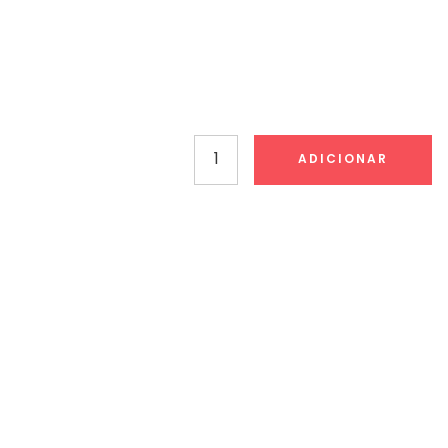
Quantidade
ADICIONAR
de
Printer
60
Datador
Vertical