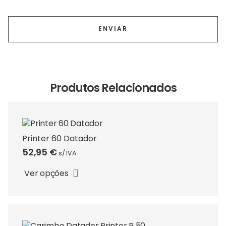
Produtos Relacionados
Printer 60 Datador
52,95
€
s/ IVA
This
product
Ver opções
has
multiple
variants.
The