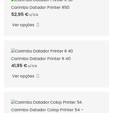
options
may
Carimbo Datador Printer R50
be
52,95
€
s/ IVA
This
chosen
product
on
Ver opções
has
the
multiple
product
variants.
page
The
options
may
Carimbo Datador Printer R 40
be
41,95
€
s/ IVA
This
chosen
product
on
Ver opções
has
the
multiple
product
variants.
page
The
options
may
Carimbo Datador Colop Printer 54 –