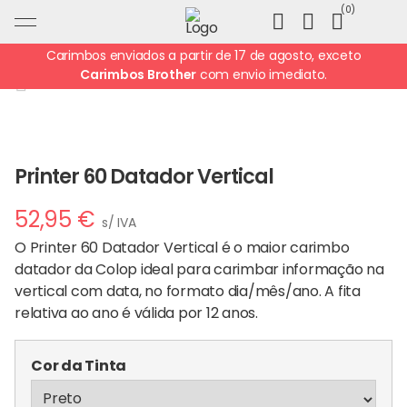
Ir
0
para
o
Carimbos enviados a partir de 17 de agosto, exceto
conteúdo
Carimbos Brother
com envio imediato.
Printer 60 Datador Vertical
52,95
€
s/ IVA
O
Printer 60 Datador Vertical
é o maior carimbo
datador da Colop ideal para carimbar informação na
vertical com data, no formato dia/mês/ano. A fita
relativa ao ano é válida por 12 anos.
Cor da Tinta