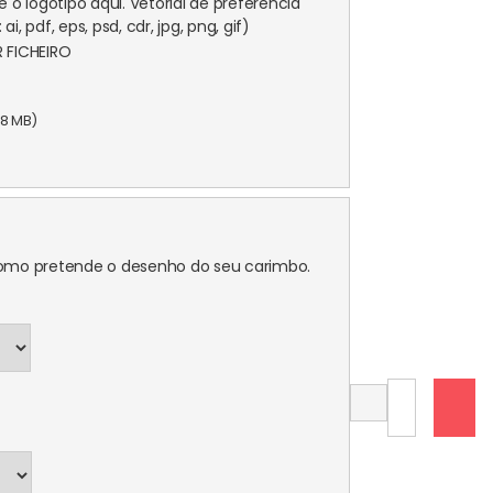
 o logótipo aqui. Vetorial de preferência
ai, pdf, eps, psd, cdr, jpg, png, gif)
 FICHEIRO
28 MB)
o
 como pretende o desenho do seu carimbo.
Quantidade
de
Carimbo
Pré-