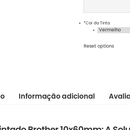
*
Cor da Tinta
Reset options
ão
Informação adicional
Avali