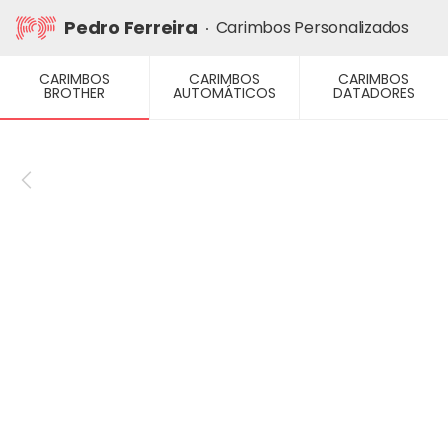
Ir
Pedro Ferreira
Carimbos Personalizados
para
o
CARIMBOS
CARIMBOS
CARIMBOS
conteúdo
BROTHER
AUTOMÁTICOS
DATADORES