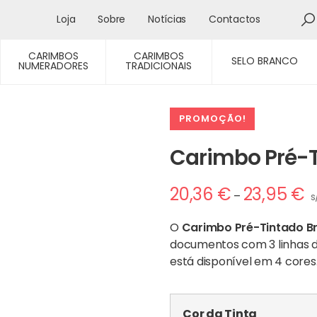
Loja
Sobre
Notícias
Contactos
CARIMBOS
CARIMBOS
SELO BRANCO
NUMERADORES
TRADICIONAIS
PROMOÇÃO!
Carimbo Pré-
Pr
20,36
€
23,95
€
–
s
ra
20
O
Carimbo Pré-Tintado B
th
documentos com 3 linhas d
23
está disponível em 4 cores
Cor da Tinta