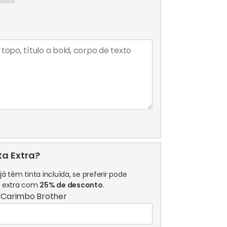
Tintado
Brother
10x60mm
ta Extra?
á têm tinta incluída, se preferir pode
a extra com
25% de desconto
.
a Carimbo Brother