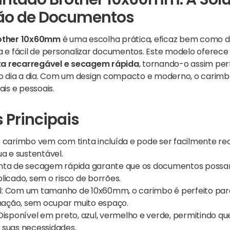
ntado Brother 10x60mm: A Solu
ção de Documentos
other 10x60mm
é uma escolha prática, eficaz bem como d
e fácil de personalizar documentos. Este modelo oferece 
ta recarregável
e secagem rápida
, tornando-o assim per
o dia a dia. Com um design compacto e moderno, o carimb
is e pessoais.
 Principais
O carimbo vem com tinta incluída e pode ser facilmente re
ua e sustentável.
tinta de secagem rápida garante que os documentos poss
licado, sem o risco de borrões.
: Com um tamanho de 10x60mm, o carimbo é perfeito para
rmação, sem ocupar muito espaço.
 Disponível em preto, azul, vermelho e verde, permitindo qu
 suas necessidades.