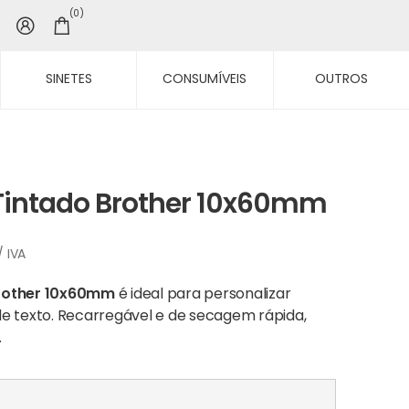
0
SINETES
CONSUMÍVEIS
OUTROS
Tintado Brother 10x60mm
ice
/ IVA
nge:
,36 €
rother 10x60mm
é ideal para personalizar
rough
e texto. Recarregável e de secagem rápida,
,95 €
.