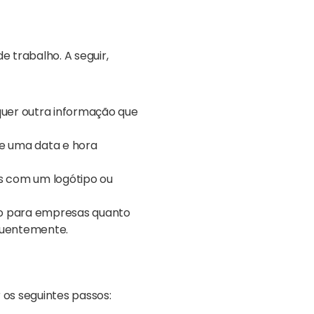
 trabalho. A seguir,
lquer outra informação que
e uma data e hora
s com um logótipo ou
anto para empresas quanto
quentemente.
r os seguintes passos: