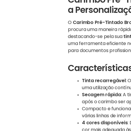
Carimbo Pré-Ti
a Personaliza
O
Carimbo Pré-Tintado Br
procura uma maneira rápida 
destacando-se pela sua
tin
uma ferramenta eficiente n
para documentos profissiona
Características
Tinta recarregável
: 
uma utilização contín
Secagem rápida
: A 
após o carimbo ser ap
Compacto e funcional
várias linhas de info
4 cores disponíveis
:
cor mais adequada às