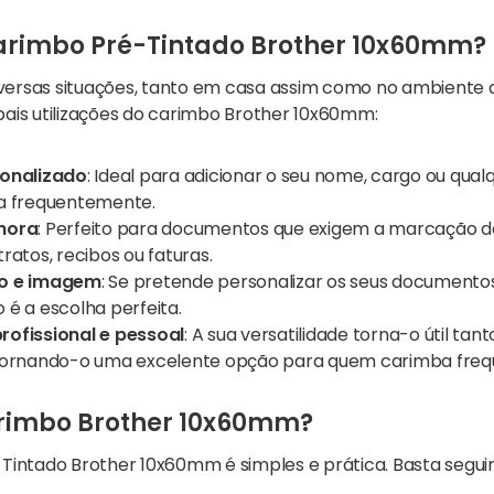
arimbo Pré-Tintado Brother 10x60mm?
ersas situações, tanto em casa assim como no ambiente de
pais utilizações do carimbo Brother 10x60mm:
sonalizado
: Ideal para adicionar o seu nome, cargo ou qua
a frequentemente.
hora
: Perfeito para documentos que exigem a marcação d
ratos, recibos ou faturas.
po e imagem
: Se pretende personalizar os seus documento
é a escolha perfeita.
ofissional e pessoal
: A sua versatilidade torna-o útil t
 tornando-o uma excelente opção para quem carimba fre
arimbo Brother 10x60mm?
-Tintado
Brother 10x60mm
é simples e prática. Basta segui