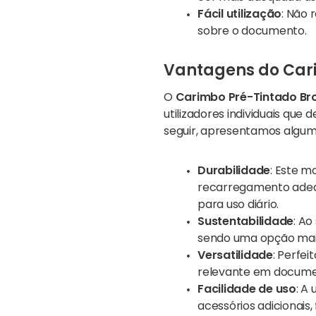
Fácil utilização
: Não 
sobre o documento.
Vantagens do Car
O
Carimbo Pré-Tintado Br
utilizadores individuais q
seguir, apresentamos alguma
Durabilidade
: Este m
recarregamento adequ
para uso diário.
Sustentabilidade
: Ao
sendo uma opção mais
Versatilidade
: Perfei
relevante em documen
Facilidade de uso
: A
acessórios adicionais