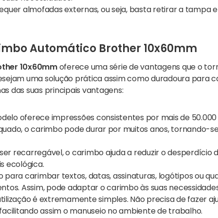
requer almofadas externas, ou seja, basta retirar a tampa
imbo Automático Brother 10x60mm
other 10x60mm
oferece uma série de vantagens que o tor
ue desejam uma solução prática assim como duradoura para
s das suas principais vantagens:
odelo oferece impressões consistentes por mais de 50.00
ado, o carimbo pode durar por muitos anos, tornando-se
 ser recarregável, o carimbo ajuda a reduzir o desperdício
 ecológica.
to para carimbar textos, datas, assinaturas, logótipos ou q
tos. Assim, pode adaptar o carimbo às suas necessidades
 utilização é extremamente simples. Não precisa de fazer 
, facilitando assim o manuseio no ambiente de trabalho.