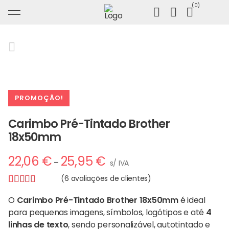
Ir
0
para
o
conteúdo
PROMOÇÃO!
Carimbo Pré-Tintado Brother
18x50mm
Price
22,06
€
25,95
€
–
s/ IVA
range:
(
6
avaliações de clientes)
22,06 €
Classificado
6
through
O
Carimbo Pré-Tintado Brother 18x50mm
é ideal
com
5.00
em
25,95 €
para pequenas imagens, símbolos, logótipos e até
4
5 com base
linhas de texto
, sendo personalizável, autotintado e