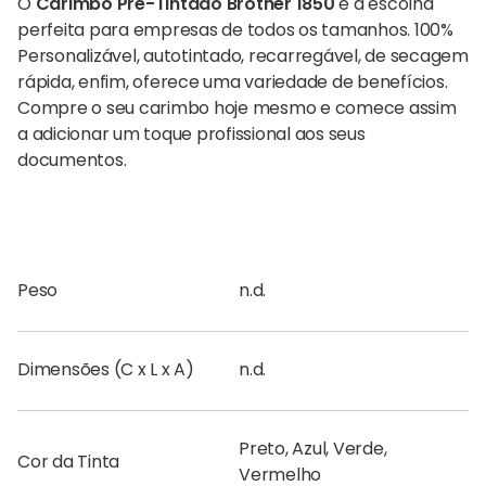
O
Carimbo Pré-Tintado Brother 1850
é a escolha
perfeita para empresas de todos os tamanhos. 100%
Personalizável, autotintado, recarregável, de secagem
rápida, enfim, oferece uma variedade de benefícios.
Compre o seu carimbo hoje mesmo e comece assim
a adicionar um toque profissional aos seus
documentos.
Peso
n.d.
Dimensões (C x L x A)
n.d.
Preto, Azul, Verde,
Cor da Tinta
Vermelho