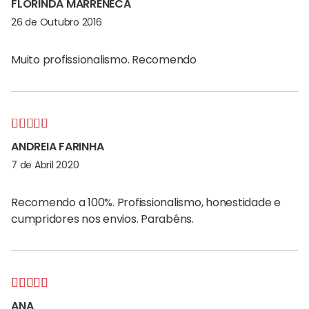
FLORINDA MARRENECA
de 5
26 de Outubro 2016
Muito profissionalismo. Recomendo
Avaliação
5
ANDREIA FARINHA
de 5
7 de Abril 2020
Recomendo a 100%. Profissionalismo, honestidade e
cumpridores nos envios. Parabéns.
Avaliação
5
ANA