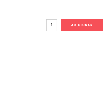
Quantidade
ADICIONAR
de
Carimbo
Pré-
Tintado
Brother
18x50mm