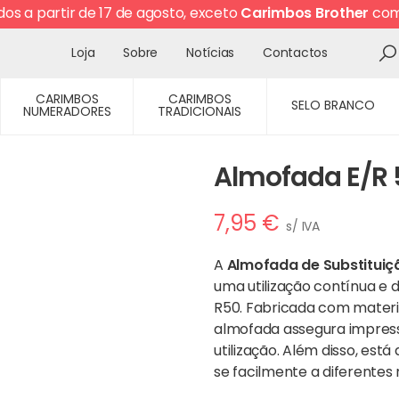
os a partir de 17 de agosto, exceto
Carimbos Brother
com 
Loja
Sobre
Notícias
Contactos
CARIMBOS
CARIMBOS
SELO BRANCO
NUMERADORES
TRADICIONAIS
Almofada E/R 
7,95
€
s/ IVA
A
Almofada de Substituiç
uma utilização contínua e
R50
. Fabricada com materia
almofada assegura impress
utilização. Além disso, est
se facilmente a diferentes 