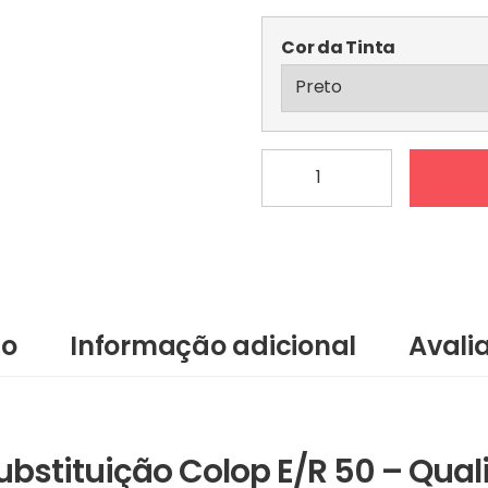
Cor da Tinta
Quantidade
de
Almofada
E/R
50
ão
Informação adicional
Avali
bstituição Colop E/R 50 – Qual