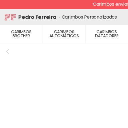
Ir
Carimbos enviad
para
o
Pedro Ferreira
Carimbos Personalizados
conteúdo
CARIMBOS
CARIMBOS
CARIMBOS
BROTHER
AUTOMÁTICOS
DATADORES