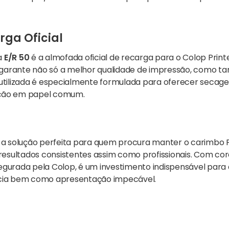
ga Oficial
a
E/R 50
é a almofada oficial de recarga para o Colop Printe
dor garante não só a melhor qualidade de impressão, como 
a utilizada é especialmente formulada para oferecer secage
ição em papel comum.
 a solução perfeita para quem procura manter o carimbo 
esultados consistentes assim como profissionais. Com cores
segurada pela Colop, é um investimento indispensável para 
ência bem como apresentação impecável.