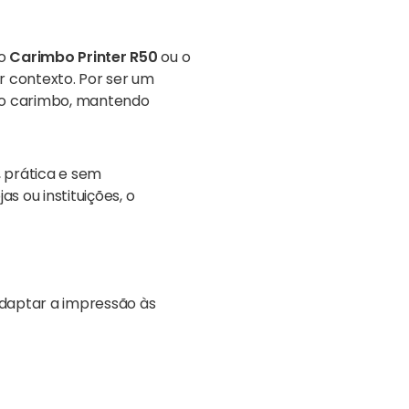
 o
Carimbo Printer R50
ou o
 contexto. Por ser um
 do carimbo, mantendo
, prática e sem
s ou instituições, o
adaptar a impressão às