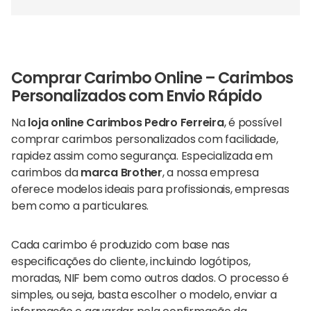
through
multiple
23,95 €
variants.
The
options
may
Comprar Carimbo Online – Carimbos
be
Personalizados com Envio Rápido
chosen
Na
loja online Carimbos Pedro Ferreira
, é possível
on
comprar carimbos personalizados com facilidade,
the
rapidez assim como segurança. Especializada em
product
carimbos da
marca Brother
, a nossa empresa
page
oferece modelos ideais para profissionais, empresas
bem como a particulares.
Cada carimbo é produzido com base nas
especificações do cliente, incluindo logótipos,
moradas, NIF bem como outros dados. O processo é
simples, ou seja, basta escolher o modelo, enviar a