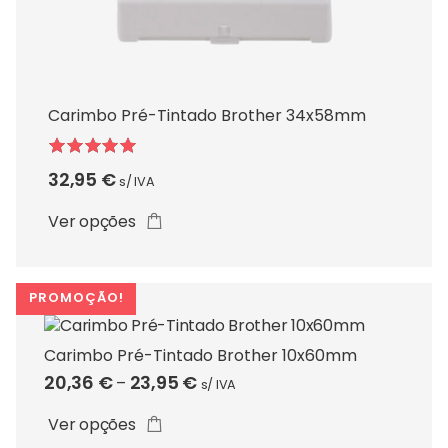
This
product
has
multiple
variants.
Carimbo Pré-Tintado Brother 34x58mm
The
options
may
Avaliação
32,95
€
s/ IVA
be
5.00
de 5
chosen
Ver opções
on
the
product
PROMOÇÃO!
page
Carimbo Pré-Tintado Brother 10x60mm
Price
20,36
€
23,95
€
–
s/ IVA
This
range:
product
Ver opções
20,36 €
has