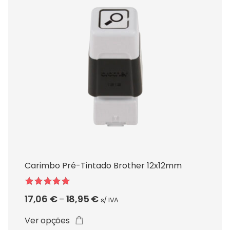
This
product
has
multiple
variants.
Carimbo Pré-Tintado Brother 12x12mm
The
options
may
Avaliação
Price
17,06
€
18,95
€
–
s/ IVA
be
5.00
de 5
range:
chosen
Ver opções
17,06 €