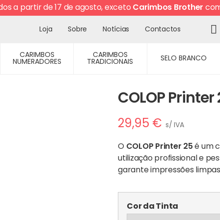
os a partir de 17 de agosto, exceto
Carimbos Brother
com 
Loja
Sobre
Notícias
Contactos
CARIMBOS
CARIMBOS
SELO BRANCO
NUMERADORES
TRADICIONAIS
COLOP Printer 
29,95
€
s/ IVA
O
COLOP Printer 25
é um c
utilização profissional e 
garante impressões limpas
Cor da Tinta