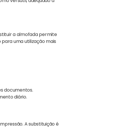
omo versátil, adequado a
stituir a almofada permite
o para uma utilização mais
.
tes documentos.
ento diário.
impressão. A substituição é