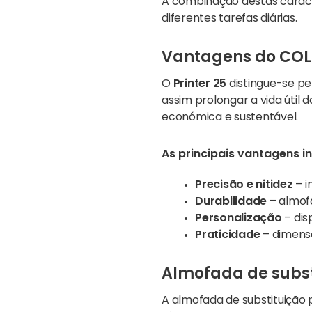
A combinação destas caract
diferentes tarefas diárias.
Vantagens do COLO
O
Printer 25
distingue-se pel
assim prolongar a vida útil 
económica e sustentável.
As principais vantagens i
Precisão e nitidez
– i
Durabilidade
– almof
Personalização
– dis
Praticidade
– dimens
Almofada de substi
A almofada de substituição