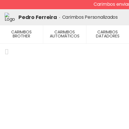
Ir
Carimbos enviad
para
o
Pedro Ferreira
Carimbos Personalizados
conteúdo
CARIMBOS
CARIMBOS
CARIMBOS
BROTHER
AUTOMÁTICOS
DATADORES