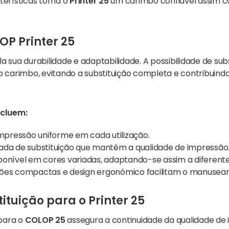
erísticas torna o
Printer 25
um carimbo confiável assim c
P Printer 25
a sua durabilidade e adaptabilidade. A possibilidade de sub
do carimbo, evitando a substituição completa e contribuind
ncluem:
mpressão uniforme em cada utilização.
ada de substituição que mantém a qualidade de impressão
ponível em cores variadas, adaptando-se assim a diferen
ões compactas e design ergonómico facilitam o manuseam
tuição para o Printer 25
 para o
COLOP 25
assegura a continuidade da qualidade de 