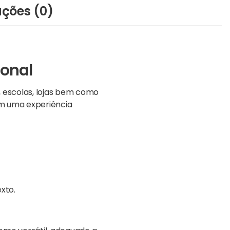
ações (0)
ional
, escolas, lojas bem como
am uma experiência
xto.